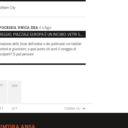
otham City
il 4 Ago
POCRISIA UNICA DEA
REGGIO, PIAZZALE EUROPA È UN INCUBO: VETRI SPACCATI E FURTI SULLE AUTO IN SOSTA
inazione delle forze dell'ordine e dei politicanti sm1dollati
rterà ai giustizieri, a quel punto chi avrà il coraggio di
ncolparli? Si può pensare
07
299
TT
SET
TORNA SU
TIM’ORA ANSA