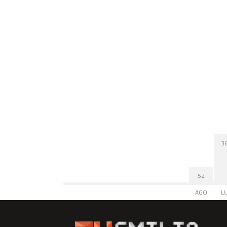
3
52
AGO
L