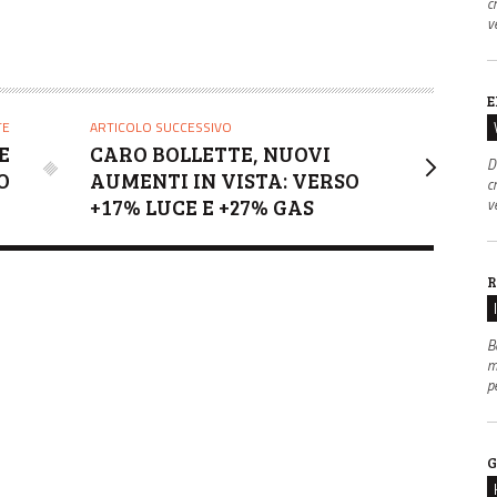
c
v
E
TE
ARTICOLO SUCCESSIVO
E
CARO BOLLETTE, NUOVI
D
O
AUMENTI IN VISTA: VERSO
c
+17% LUCE E +27% GAS
v
R
B
m
p
G