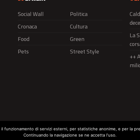
Social Wall
Politica
Cald
dece
Cronaca
Cultura
La S
Food
Green
cors
Pets
Street Style
++ A
mili
r il funzionamento di servizi esterni, per statistiche anonime, e per la pr
Continuando la navigazione se ne accetta l'uso.