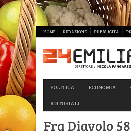
NAVIGAZIONE
HOME
REDAZIONE
PUBBLICITÀ
P
SECONDARIA
NAVIGAZIONE
POLITICA
ECONOMIA
PRIMARIA
EDITORIALI
Fra Diavolo 58