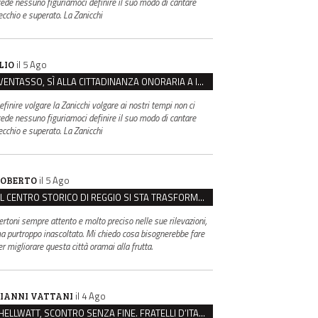
rede nessuno figuriamoci definire il suo modo di cantare
ecchio e superato. La Zanicchi
il 5 Ago
LIO
VENTASSO, SÌ ALLA CITTADINANZA ONORARIA A IVA ZANICCHI. MA BARGIACCHI: “È DI PESSIMO GUSTO”
efinire volgare la Zanicchi volgare ai nostri tempi non ci
rede nessuno figuriamoci definire il suo modo di cantare
ecchio e superato. La Zanicchi
il 5 Ago
OBERTO
IL CENTRO STORICO DI REGGIO SI STA TRASFORMANDO, E NON IN MEGLIO
ertoni sempre attento e molto preciso nelle sue rilevazioni,
a purtroppo inascoltato. Mi chiedo cosa bisognerebbe fare
er migliorare questa città oramai alla frutta.
il 4 Ago
IANNI VATTANI
HELLWATT, SCONTRO SENZA FINE. FRATELLI D’ITALIA: “MILANI PORTA DOCUMENTI, DE FRANCO INSULTI”