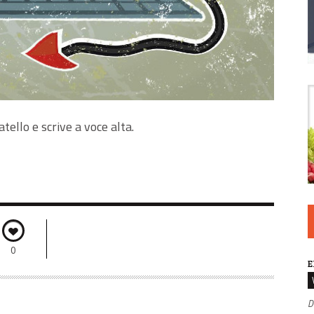
tello e scrive a voce alta.
0
E
D