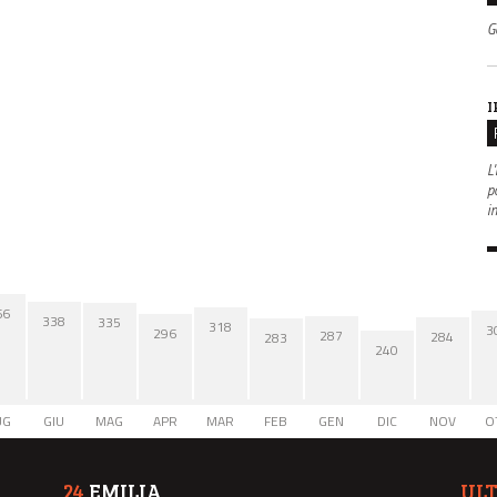
G
I
L'
po
i
66
338
335
318
3
296
287
284
283
240
UG
GIU
MAG
APR
MAR
FEB
GEN
DIC
NOV
O
24
EMILIA
UL