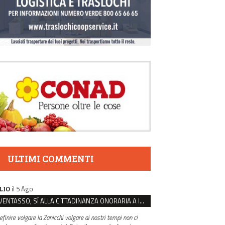
ULTIMI COMMENTI
il 5 Ago
LIO
VENTASSO, SÌ ALLA CITTADINANZA ONORARIA A IVA ZANICCHI. MA BARGIACCHI: “È DI PESSIMO GUSTO”
efinire volgare la Zanicchi volgare ai nostri tempi non ci