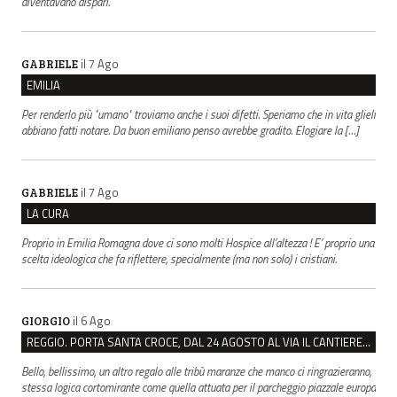
diventavano dispari.
il 7 Ago
GABRIELE
EMILIA
Per renderlo più "umano" troviamo anche i suoi difetti. Speriamo che in vita glieli
abbiano fatti notare. Da buon emiliano penso avrebbe gradito. Elogiare la […]
il 7 Ago
GABRIELE
LA CURA
Proprio in Emilia Romagna dove ci sono molti Hospice all’altezza ! E’ proprio una
scelta ideologica che fa riflettere, specialmente (ma non solo) i cristiani.
il 6 Ago
GIORGIO
REGGIO. PORTA SANTA CROCE, DAL 24 AGOSTO AL VIA IL CANTIERE PER IL NUOVO COLLETTORE FOGNARIO
Bello, bellissimo, un altro regalo alle tribù maranze che manco ci ringrazieranno,
stessa logica cortomirante come quella attuata per il parcheggio piazzale europa