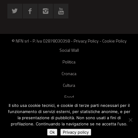
© NFN srl - P. Iva 02878030358 -
Privacy Policy
-
Cookie Policy
Social Wall
Politica
Cronaca
Cultura
Food
Il sito usa cookie tecnici, e cookie di terze parti necessari per il
Green
funzionamento di servizi esterni, per statistiche anonime, e per
la presentazione di pubblicità. Non sono usati a fini di
Pets
profilazione. Continuando la navigazione se ne accetta l'uso.
Street Style
Ok
Privacy policy