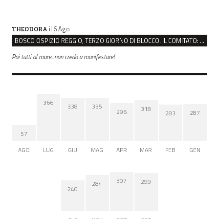
il 6 Ago
THEODORA
BOSCO OSPIZIO REGGIO, TERZO GIORNO DI BLOCCO. IL COMITATO: “PRESIDIO FINO A VENERDÌ”
Poi tutti al mare...non credo a manifestare!
366
338
335
318
296
287
283
57
AGO
LUG
GIU
MAG
APR
MAR
FEB
GEN
307
299
284
240