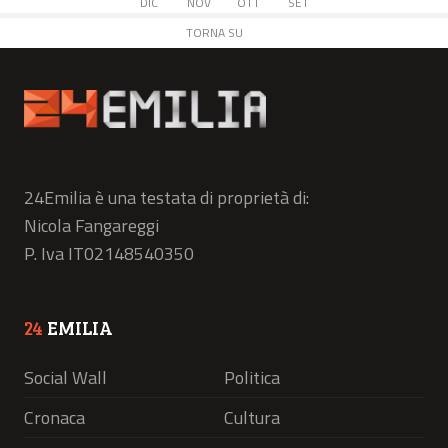
DIC
NOV
OTT
SET
TORNA SU
24Emilia è una testata di proprietà di:
Nicola Fangareggi
P. Iva IT02148540350
24
EMILIA
Social Wall
Politica
Cronaca
Cultura