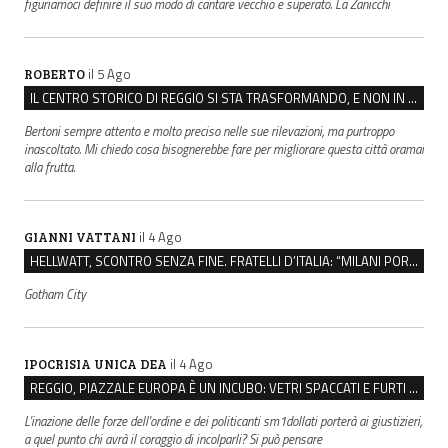
figuriamoci definire il suo modo di cantare vecchio e superato. La Zanicchi
il 5 Ago
ROBERTO
IL CENTRO STORICO DI REGGIO SI STA TRASFORMANDO, E NON IN MEGLIO
Bertoni sempre attento e molto preciso nelle sue rilevazioni, ma purtroppo
inascoltato. Mi chiedo cosa bisognerebbe fare per migliorare questa città oramai
alla frutta.
il 4 Ago
GIANNI VATTANI
HELLWATT, SCONTRO SENZA FINE. FRATELLI D’ITALIA: “MILANI PORTA DOCUMENTI, DE FRANCO INSULTI”
Gotham City
il 4 Ago
IPOCRISIA UNICA DEA
REGGIO, PIAZZALE EUROPA È UN INCUBO: VETRI SPACCATI E FURTI SULLE AUTO IN SOSTA
L'inazione delle forze dell'ordine e dei politicanti sm1dollati porterà ai giustizieri,
a quel punto chi avrà il coraggio di incolparli? Si può pensare