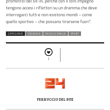
promotrici del sit-in, perché con il loro impegno
tengono accesi i riflettori su un dramma che deve
interrogarci tutti e non esistono mondi – come
quello sportivo – che possano tirarsene fuori”.
CATEGORIE
CRONACA
REGGIO EMILIA
SPORT
1
A
FERRUCCIO DEL BUE
U