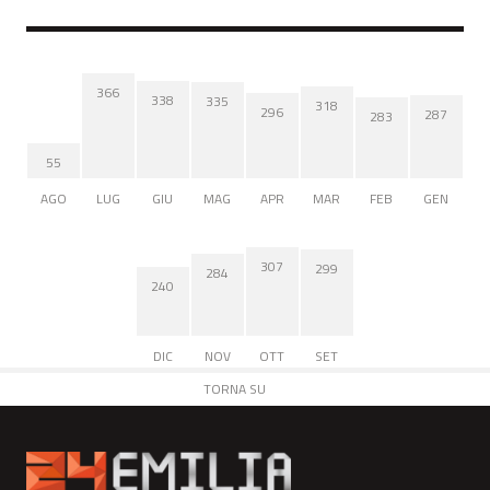
366
338
335
318
296
287
283
55
AGO
LUG
GIU
MAG
APR
MAR
FEB
GEN
307
299
284
240
DIC
NOV
OTT
SET
TORNA SU