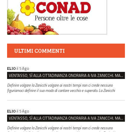
ULTIMI COMMENTI
il 5 Ago
ELIO
VENTASSO, SÌ ALLA CITTADINANZA ONORARIA A IVA ZANICCHI. MA BARGIACCHI: “È DI PESSIMO GUSTO”
Definire volgare la Zanicchi volgare ai nostri tempi non ci crede nessuno
figuriamoci definire il suo modo di cantare vecchio e superato. La Zanicchi
il 5 Ago
ELIO
VENTASSO, SÌ ALLA CITTADINANZA ONORARIA A IVA ZANICCHI. MA BARGIACCHI: “È DI PESSIMO GUSTO”
Definire volgare la Zanicchi volgare ai nostri tempi non ci crede nessuno