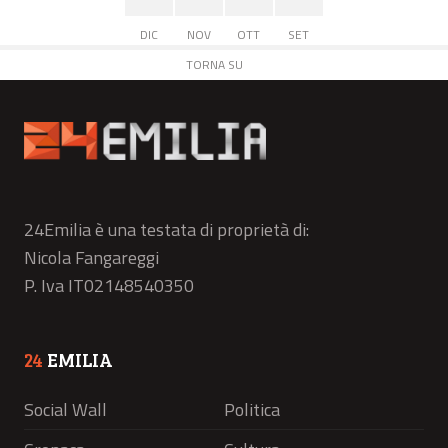
DIC
NOV
OTT
SET
TORNA SU
24Emilia è una testata di proprietà di:
Nicola Fangareggi
P. Iva IT02148540350
24
EMILIA
Social Wall
Politica