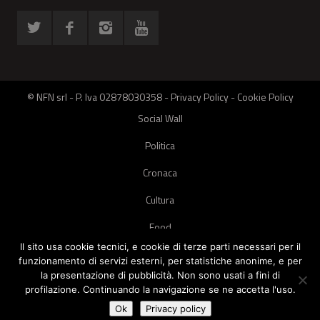
© NFN srl - P. Iva 02878030358 -
Privacy Policy
-
Cookie Policy
Social Wall
Politica
Cronaca
Cultura
Food
Il sito usa cookie tecnici, e cookie di terze parti necessari per il
Green
funzionamento di servizi esterni, per statistiche anonime, e per
la presentazione di pubblicità. Non sono usati a fini di
Pets
profilazione. Continuando la navigazione se ne accetta l'uso.
Street Style
Ok
Privacy policy