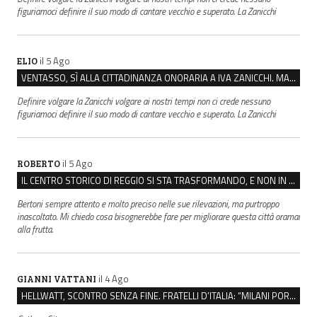
figuriamoci definire il suo modo di cantare vecchio e superato. La Zanicchi
il 5 Ago
ELIO
VENTASSO, SÌ ALLA CITTADINANZA ONORARIA A IVA ZANICCHI. MA BARGIACCHI: “È DI PESSIMO GUSTO”
Definire volgare la Zanicchi volgare ai nostri tempi non ci crede nessuno
figuriamoci definire il suo modo di cantare vecchio e superato. La Zanicchi
il 5 Ago
ROBERTO
IL CENTRO STORICO DI REGGIO SI STA TRASFORMANDO, E NON IN MEGLIO
Bertoni sempre attento e molto preciso nelle sue rilevazioni, ma purtroppo
inascoltato. Mi chiedo cosa bisognerebbe fare per migliorare questa città oramai
alla frutta.
il 4 Ago
GIANNI VATTANI
HELLWATT, SCONTRO SENZA FINE. FRATELLI D’ITALIA: “MILANI PORTA DOCUMENTI, DE FRANCO INSULTI”