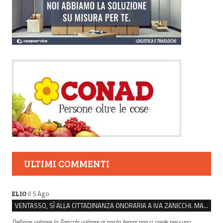
ULTIMI COMMENTI
il 5 Ago
ELIO
VENTASSO, SÌ ALLA CITTADINANZA ONORARIA A IVA ZANICCHI. MA BARGIACCHI: “È DI PESSIMO GUSTO”
Definire volgare la Zanicchi volgare ai nostri tempi non ci crede nessuno