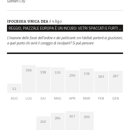
Gotham City
il 4 Ago
IPOCRISIA UNICA DEA
REGGIO, PIAZZALE EUROPA È UN INCUBO: VETRI SPACCATI E FURTI SULLE AUTO IN SOSTA
L'inazione delle forze dell'ordine e dei politicanti sm1dollati porterà ai giustizieri,
a quel punto chi avrà il coraggio di incolparli? Si può pensare
366
338
335
318
296
287
283
52
AGO
LUG
GIU
MAG
APR
MAR
FEB
GEN
307
299
284
240