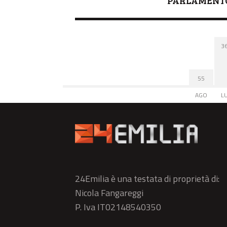
PARLAMENT
3
55
AGO
L
24Emilia è una testata di proprietà di:
Nicola Fangareggi
P. Iva IT02148540350