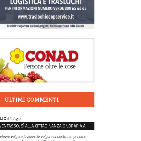
ULTIMI COMMENTI
il 5 Ago
LIO
VENTASSO, SÌ ALLA CITTADINANZA ONORARIA A IVA ZANICCHI. MA BARGIACCHI: “È DI PESSIMO GUSTO”
efinire volgare la Zanicchi volgare ai nostri tempi non ci