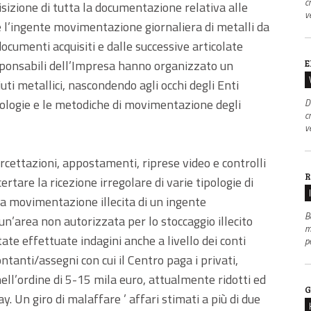
c
isizione di tutta la documentazione relativa alle
v
e l’ingente movimentazione giornaliera di metalli da
documenti acquisiti e dalle successive articolate
esponsabili dell’Impresa hanno organizzato un
E
uti metallici, nascondendo agli occhi degli Enti
 tipologie e le metodiche di movimentazione degli
D
c
v
ercettazioni, appostamenti, riprese video e controlli
R
ertare la ricezione irregolare di varie tipologie di
una movimentazione illecita di un ingente
B
di un’area non autorizzata per lo stoccaggio illecito
m
tate effettuate indagini anche a livello dei conti
p
ontanti/assegni con cui il Centro paga i privati,
nell’ordine di 5-15 mila euro, attualmente ridotti ed
G
ay. Un giro di malaffare ’ affari stimati a più di due