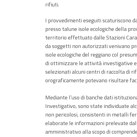
rifiuti.
I provvedimenti eseguiti scaturiscono d
presso talune isole ecologiche della prov
territorio effettuato dalle Stazioni Carab
da soggetti non autorizzati venivano pre
isole ecologiche del reggiano col presumi
di ottimizzare le attività investigative 
selezionati alcuni centri di raccolta di ri
orograficamente potevano risultare faci
Mediante l’uso di banche dati istituzion
Investigativo, sono state individuate alc
non pericolosi, consistenti in metalli fe
elaborate le informazioni prelevate dall
amministrativo alla scopo di comprendere 