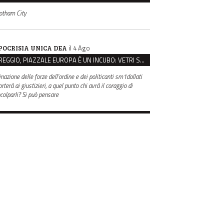
otham City
il 4 Ago
POCRISIA UNICA DEA
REGGIO, PIAZZALE EUROPA È UN INCUBO: VETRI SPACCATI E FURTI SULLE AUTO IN SOSTA
inazione delle forze dell'ordine e dei politicanti sm1dollati
rterà ai giustizieri, a quel punto chi avrà il coraggio di
ncolparli? Si può pensare