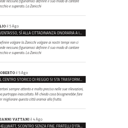
rede nessuno figuriamoci definire il suo modo di cantare
ecchio e superato. La Zanicchi
il 5 Ago
LIO
VENTASSO, SÌ ALLA CITTADINANZA ONORARIA A IVA ZANICCHI. MA BARGIACCHI: “È DI PESSIMO GUSTO”
efinire volgare la Zanicchi volgare ai nostri tempi non ci
rede nessuno figuriamoci definire il suo modo di cantare
ecchio e superato. La Zanicchi
il 5 Ago
OBERTO
IL CENTRO STORICO DI REGGIO SI STA TRASFORMANDO, E NON IN MEGLIO
ertoni sempre attento e molto preciso nelle sue rilevazioni,
a purtroppo inascoltato. Mi chiedo cosa bisognerebbe fare
er migliorare questa città oramai alla frutta.
il 4 Ago
IANNI VATTANI
HELLWATT, SCONTRO SENZA FINE. FRATELLI D’ITALIA: “MILANI PORTA DOCUMENTI, DE FRANCO INSULTI”