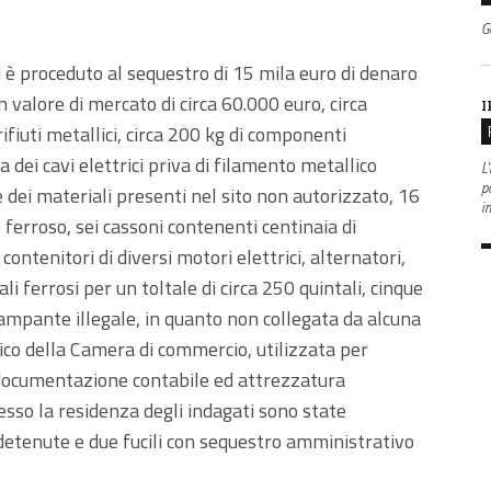
G
 si è proceduto al sequestro di 15 mila euro di denaro
 valore di mercato di circa 60.000 euro, circa
I
rifiuti metallici, circa 200 kg di componenti
 dei cavi elettrici priva di filamento metallico
L'
po
 dei materiali presenti nel sito non autorizzato, 16
i
 ferroso, sei cassoni contenenti centinaia di
ntenitori di diversi motori elettrici, alternatori,
li ferrosi per un toltale di circa 250 quintali, cinque
stampante illegale, in quanto non collegata da alcuna
ico della Camera di commercio, utilizzata per
a documentazione contabile ed attrezzatura
esso la residenza degli indagati sono state
detenute e due fucili con sequestro amministrativo