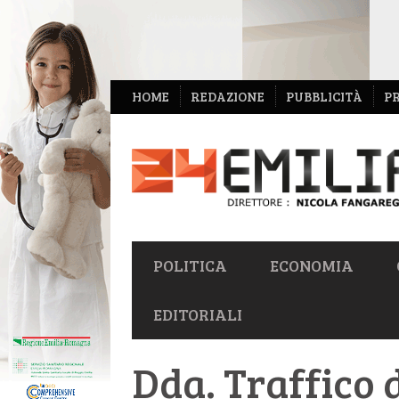
NAVIGAZIONE
HOME
REDAZIONE
PUBBLICITÀ
P
SECONDARIA
NAVIGAZIONE
POLITICA
ECONOMIA
PRIMARIA
EDITORIALI
Dda. Traffico di