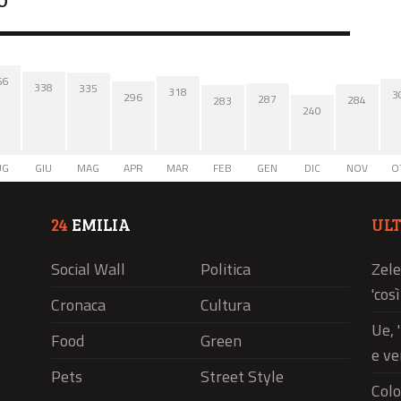
O
66
338
335
318
3
296
287
284
283
240
UG
GIU
MAG
APR
MAR
FEB
GEN
DIC
NOV
O
24
EMILIA
UL
Social Wall
Politica
Zele
'cos
Cronaca
Cultura
Ue, 
Food
Green
e ve
Pets
Street Style
Colo