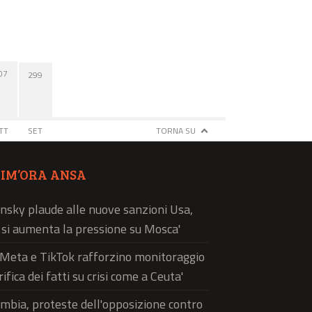
07
299
TT
SET
TORNA SU
TIM’ORA ANSA
nsky plaude alle nuove sanzioni Usa,
ì si aumenta la pressione su Mosca'
'Meta e TikTok rafforzino monitoraggio
rifica dei fatti su crisi come a Ceuta'
mbia, proteste dell'opposizione contro