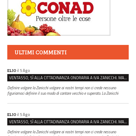
ULTIMI COMMENTI
il 5 Ago
ELIO
VENTASSO, SÌ ALLA CITTADINANZA ONORARIA A IVA ZANICCHI. MA BARGIACCHI: “È DI PESSIMO GUSTO”
Definire volgare la Zanicchi volgare ai nostri tempi non ci crede nessuno
figuriamoci definire il suo modo di cantare vecchio e superato. La Zanicchi
il 5 Ago
ELIO
VENTASSO, SÌ ALLA CITTADINANZA ONORARIA A IVA ZANICCHI. MA BARGIACCHI: “È DI PESSIMO GUSTO”
Definire volgare la Zanicchi volgare ai nostri tempi non ci crede nessuno