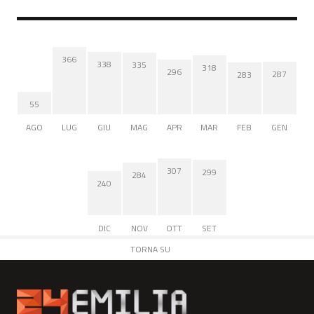
366
338
335
318
296
287
283
55
AGO
LUG
GIU
MAG
APR
MAR
FEB
GEN
307
299
284
240
DIC
NOV
OTT
SET
TORNA SU