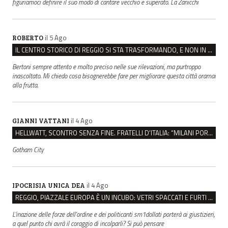
figuriamoci definire il suo modo di cantare vecchio e superato. La Zanicchi
il 5 Ago
ROBERTO
IL CENTRO STORICO DI REGGIO SI STA TRASFORMANDO, E NON IN MEGLIO
Bertoni sempre attento e molto preciso nelle sue rilevazioni, ma purtroppo
inascoltato. Mi chiedo cosa bisognerebbe fare per migliorare questa città oramai
alla frutta.
il 4 Ago
GIANNI VATTANI
HELLWATT, SCONTRO SENZA FINE. FRATELLI D’ITALIA: “MILANI PORTA DOCUMENTI, DE FRANCO INSULTI”
Gotham City
il 4 Ago
IPOCRISIA UNICA DEA
REGGIO, PIAZZALE EUROPA È UN INCUBO: VETRI SPACCATI E FURTI SULLE AUTO IN SOSTA
L'inazione delle forze dell'ordine e dei politicanti sm1dollati porterà ai giustizieri,
a quel punto chi avrà il coraggio di incolparli? Si può pensare