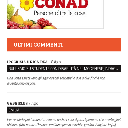
ULTIMI COMMENTI
il 8 Ago
IPOCRISIA UNICA DEA
BULLISMO SU STUDENTE CON DISABILITÀ NEL MODENESE, INDAGATI DUE RAGAZZI DI 16 ANNI
Una volta esistevano gli sganassoni educativi a due a due finché non
diventavano dispari.
il 7 Ago
GABRIELE
EMILIA
Per renderlo più "umano" troviamo anche i suoi difetti. Speriamo che in vita glieli
abbiano fatti notare. Da buon emiliano penso avrebbe gradito. Elogiare la […]