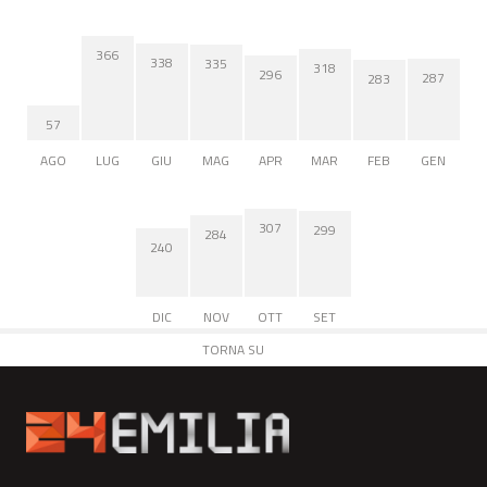
366
338
335
318
296
287
283
57
AGO
LUG
GIU
MAG
APR
MAR
FEB
GEN
307
299
284
240
DIC
NOV
OTT
SET
TORNA SU