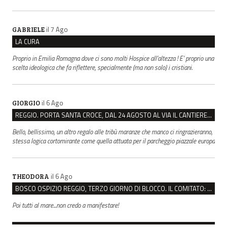
il 7 Ago
GABRIELE
LA CURA
Proprio in Emilia Romagna dove ci sono molti Hospice all’altezza ! E’ proprio una
scelta ideologica che fa riflettere, specialmente (ma non solo) i cristiani.
il 6 Ago
GIORGIO
REGGIO. PORTA SANTA CROCE, DAL 24 AGOSTO AL VIA IL CANTIERE PER IL NUOVO COLLETTORE FOGNARIO
Bello, bellissimo, un altro regalo alle tribù maranze che manco ci ringrazieranno,
stessa logica cortomirante come quella attuata per il parcheggio piazzale europa
il 6 Ago
THEODORA
BOSCO OSPIZIO REGGIO, TERZO GIORNO DI BLOCCO. IL COMITATO: “PRESIDIO FINO A VENERDÌ”
Poi tutti al mare...non credo a manifestare!