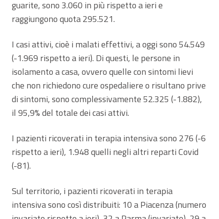
guarite, sono 3.060 in più rispetto a ieri e
raggiungono quota 295.521.
I casi attivi, cioè i malati effettivi, a oggi sono 54.549
(-1.969 rispetto a ieri). Di questi, le persone in
isolamento a casa, ovvero quelle con sintomi lievi
che non richiedono cure ospedaliere o risultano prive
di sintomi, sono complessivamente 52.325 (-1.882),
il 95,9% del totale dei casi attivi.
I pazienti ricoverati in terapia intensiva sono 276 (-6
rispetto a ieri), 1.948 quelli negli altri reparti Covid
(-81).
Sul territorio, i pazienti ricoverati in terapia
intensiva sono così distribuiti: 10 a Piacenza (numero
invariato rispetto a ieri), 32 a Parma (invariato), 29 a