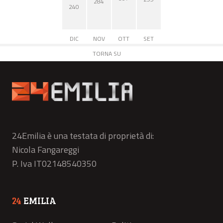
284
240
DIC
NOV
OTT
SET
TORNA SU
24Emilia è una testata di proprietà di:
Nicola Fangareggi
P. Iva IT02148540350
24
EMILIA