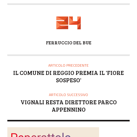
A
FERRUCCIO DEL BUE
U
T
O
ARTICOLO PRECEDENTE
R
IL COMUNE DI REGGIO PREMIA IL 'FIORE
E
SOSPESO'
ARTICOLO SUCCESSIVO
VIGNALI RESTA DIRETTORE PARCO
APPENNINO