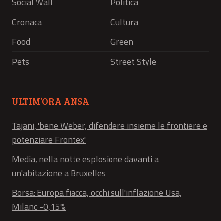
Social Wall
Politica
Cronaca
Cultura
Food
Green
Pets
Street Style
ULTIM’ORA ANSA
Tajani, 'bene Weber, difendere insieme le frontiere e
potenziare Frontex'
Media, nella notte esplosione davanti a
un'abitazione a Bruxelles
Borsa: Europa fiacca, occhi sull'inflazione Usa,
Milano -0,15%