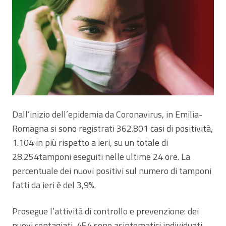
Dall’inizio dell’epidemia da Coronavirus, in Emilia-
Romagna si sono registrati 362.801 casi di positività,
1.104 in più rispetto a ieri, su un totale di
28.254tamponi eseguiti nelle ultime 24 ore. La
percentuale dei nuovi positivi sul numero di tamponi
fatti da ieri è del 3,9%.
Prosegue l’attività di controllo e prevenzione: dei
nuovi contagiati, 454 sono asintomatici individuati