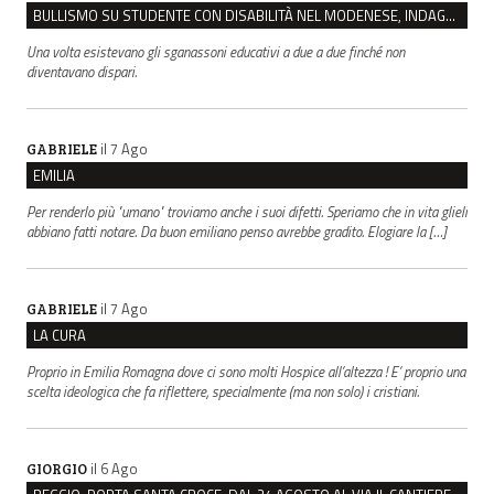
BULLISMO SU STUDENTE CON DISABILITÀ NEL MODENESE, INDAGATI DUE RAGAZZI DI 16 ANNI
Una volta esistevano gli sganassoni educativi a due a due finché non
diventavano dispari.
il 7 Ago
GABRIELE
EMILIA
Per renderlo più "umano" troviamo anche i suoi difetti. Speriamo che in vita glieli
abbiano fatti notare. Da buon emiliano penso avrebbe gradito. Elogiare la […]
il 7 Ago
GABRIELE
LA CURA
Proprio in Emilia Romagna dove ci sono molti Hospice all’altezza ! E’ proprio una
scelta ideologica che fa riflettere, specialmente (ma non solo) i cristiani.
il 6 Ago
GIORGIO