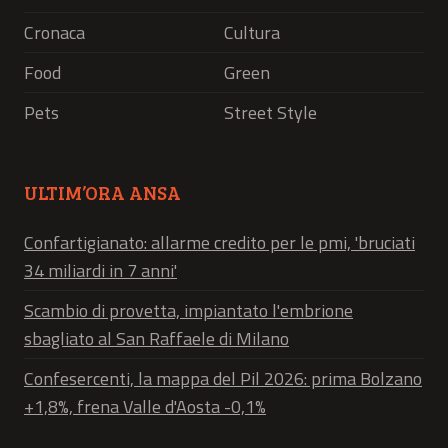
Cronaca
Cultura
Food
Green
Pets
Street Style
ULTIM’ORA ANSA
Confartigianato: allarme credito per le pmi, 'bruciati
34 miliardi in 7 anni'
Scambio di provetta, impiantato l'embrione
sbagliato al San Raffaele di Milano
Confesercenti, la mappa del Pil 2026: prima Bolzano
+1,8%, frena Valle d'Aosta -0,1%