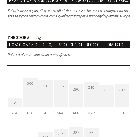
REGGIO. PORTA SANTA CROCE, DAL 24 AGOSTO AL VIA IL CANTIERE PER IL NUOVO COLLETTORE FOGNARIO
Bello, bellissimo, un altro regalo alle tribù maranze che manco ci ringrazieranno,
stessa logica cortomirante come quella attuata per il parcheggio piazzale europa
il 6 Ago
THEODORA
BOSCO OSPIZIO REGGIO, TERZO GIORNO DI BLOCCO. IL COMITATO: “PRESIDIO FINO A VENERDÌ”
Poi tutti al mare...non credo a manifestare!
366
338
335
318
296
287
283
55
AGO
LUG
GIU
MAG
APR
MAR
FEB
GEN
307
299
284