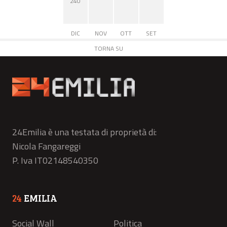
240
DIC
NOV
OTT
SET
TORNA SU
24Emilia è una testata di proprietà di:
Nicola Fangareggi
P. Iva IT02148540350
24
EMILIA
Social Wall
Politica