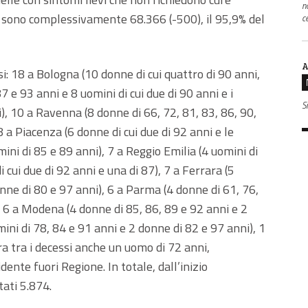
no
i, sono complessivamente 68.366 (-500), il 95,9% del
ce
A
i: 18 a Bologna (10 donne di cui quattro di 90 anni,
7 e 93 anni e 8 uomini di cui due di 90 anni e i
S
), 10 a Ravenna (8 donne di 66, 72, 81, 83, 86, 90,
8 a Piacenza (6 donne di cui due di 92 anni e le
ini di 85 e 89 anni), 7 a Reggio Emilia (4 uomini di
i cui due di 92 anni e una di 87), 7 a Ferrara (5
onne di 80 e 97 anni), 6 a Parma (4 donne di 61, 76,
, 6 a Modena (4 donne di 85, 86, 89 e 92 anni e 2
mini di 78, 84 e 91 anni e 2 donne di 82 e 97 anni), 1
ra tra i decessi anche un uomo di 72 anni,
ente fuori Regione. In totale, dall’inizio
tati 5.874.