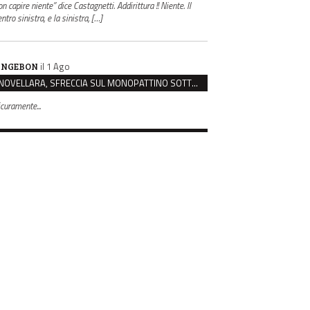
n capire niente” dice Castagnetti. Addirittura !! Niente. Il
ntro sinistra, e la sinistra, […]
il 1 Ago
NGEBON
NOVELLARA, SFRECCIA SUL MONOPATTINO SOTTO I PORTICI E AGGREDISCE CHI LO RIMPROVERA
icuramente...