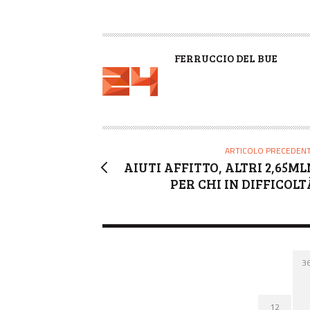
A
FERRUCCIO DEL BUE
U
T
O
R
E
ARTICOLO PRECEDEN
AIUTI AFFITTO, ALTRI 2,65ML
PER CHI IN DIFFICOLT
3
12