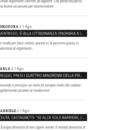
vendo argomenti concreti da opporre. Che pena! (ha perso
na buona occasione per tacere/votare
il 1 Ago
HEODORA
VENTASSO, SÌ ALLA CITTADINANZA ONORARIA A IVA ZANICCHI. MA BARGIACCHI: “È DI PESSIMO GUSTO”
n modo per farsi notare, questo si di pessimo gusto, in
ancanza di argomenti...
il 1 Ago
ARLA
REGGIO, PRESI I QUATTRO MINORENNI DELLA PRIMA RAPINA ALLA FARMACIA DI COVIOLO
..secondo il principio: un melo fa sempre mele che cadono
egolarmente accanto al medesimo!
il 1 Ago
ABRIELE
CEUTA, CASTAGNETTI: “SE ALZA SOLO BARRIERE, L’EUROPA DIMOSTRA DI NON CAPIRE NIENTE”
L’Europa dimostra di non capire niente. Il mondo dimostra di