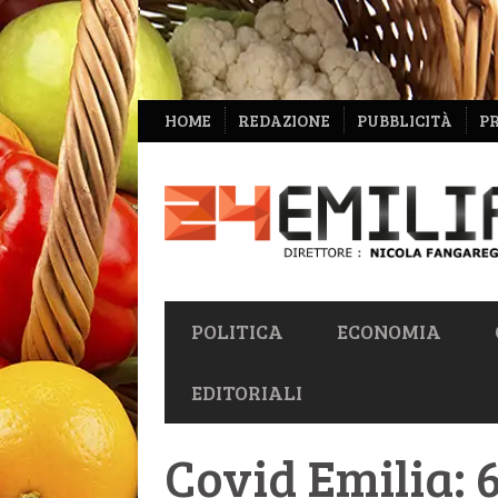
NAVIGAZIONE
HOME
REDAZIONE
PUBBLICITÀ
P
SECONDARIA
NAVIGAZIONE
POLITICA
ECONOMIA
PRIMARIA
EDITORIALI
Covid Emilia: 6