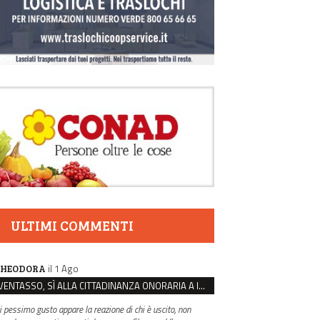
ULTIMI COMMENTI
il 1 Ago
HEODORA
VENTASSO, SÌ ALLA CITTADINANZA ONORARIA A IVA ZANICCHI. MA BARGIACCHI: “È DI PESSIMO GUSTO”
i pessimo gusto appare la reazione di chi è uscito, non