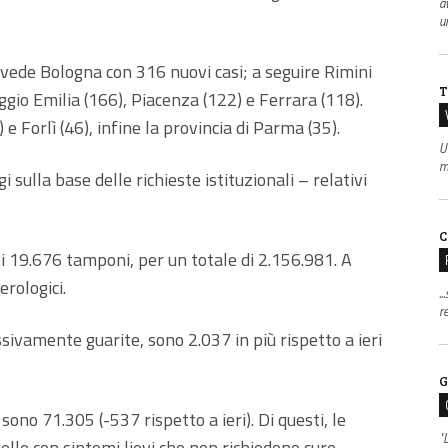
a
u
 vede Bologna con 316 nuovi casi; a seguire Rimini
T
gio Emilia (166), Piacenza (122) e Ferrara (118).
) e Forlì (46), infine la provincia di Parma (35).
U
m
gi sulla base delle richieste istituzionali – relativi
C
i 19.676 tamponi, per un totale di 2.156.981. A
erologici.
.
r
ivamente guarite, sono 2.037 in più rispetto a ieri
G
gi sono 71.305 (-537 rispetto a ieri). Di questi, le
"
lle con sintomi lievi che non richiedono cure