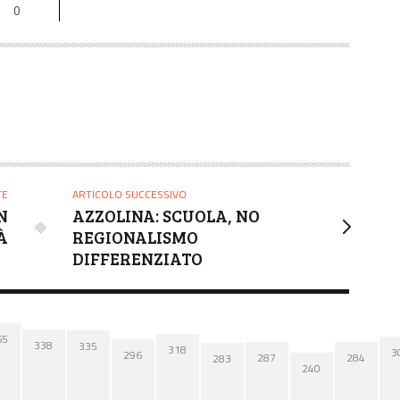
0
TE
ARTICOLO SUCCESSIVO
N
AZZOLINA: SCUOLA, NO
À
REGIONALISMO
DIFFERENZIATO
65
338
335
318
3
296
287
284
283
240