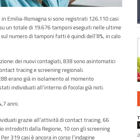
, in Emilia-Romagna si sono registrati 126.110 casi
i, su un totale di 19.676 tamponi eseguiti nelle ultime
 sul numero di tamponi fatti è quindi dell’8%, in calo
nzione: dei nuovi contagiati, 838 sono asintomatici
contact tracing e screening regionali.
 288 erano già in isolamento al momento
ti individuati all’interno di focolai già noti.
4,7 anni.
T
iduati grazie all’attività di contact tracing, 66
hio introdotti dalla Regione, 10 con gli screening
D
. Per 319 casi è ancora in corso l’indagine