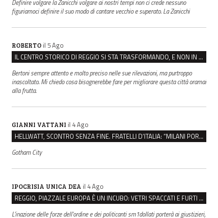
Definire volgare la Zanicchi volgare ai nostri tempi non ci crede nessuno
figuriamoci definire il suo modo di cantare vecchio e superato. La Zanicchi
il 5 Ago
ROBERTO
IL CENTRO STORICO DI REGGIO SI STA TRASFORMANDO, E NON IN MEGLIO
Bertoni sempre attento e molto preciso nelle sue rilevazioni, ma purtroppo
inascoltato. Mi chiedo cosa bisognerebbe fare per migliorare questa città oramai
alla frutta.
il 4 Ago
GIANNI VATTANI
HELLWATT, SCONTRO SENZA FINE. FRATELLI D’ITALIA: “MILANI PORTA DOCUMENTI, DE FRANCO INSULTI”
Gotham City
il 4 Ago
IPOCRISIA UNICA DEA
REGGIO, PIAZZALE EUROPA È UN INCUBO: VETRI SPACCATI E FURTI SULLE AUTO IN SOSTA
L'inazione delle forze dell'ordine e dei politicanti sm1dollati porterà ai giustizieri,