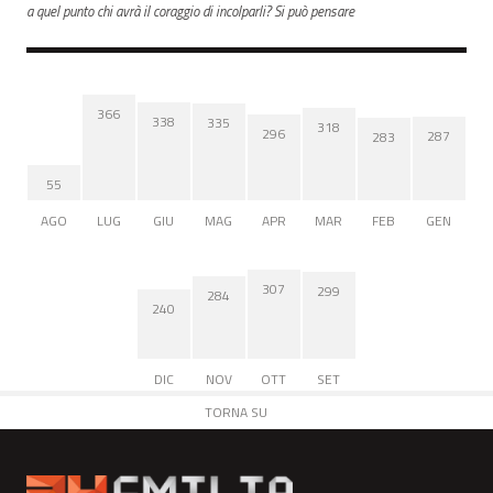
a quel punto chi avrà il coraggio di incolparli? Si può pensare
366
338
335
318
296
287
283
55
AGO
LUG
GIU
MAG
APR
MAR
FEB
GEN
307
299
284
240
DIC
NOV
OTT
SET
TORNA SU