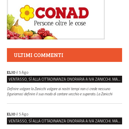
ULTIMI COMMENTI
il 5 Ago
ELIO
VENTASSO, SÌ ALLA CITTADINANZA ONORARIA A IVA ZANICCHI. MA BARGIACCHI: “È DI PESSIMO GUSTO”
Definire volgare la Zanicchi volgare ai nostri tempi non ci crede nessuno
figuriamoci definire il suo modo di cantare vecchio e superato. La Zanicchi
il 5 Ago
ELIO
VENTASSO, SÌ ALLA CITTADINANZA ONORARIA A IVA ZANICCHI. MA BARGIACCHI: “È DI PESSIMO GUSTO”