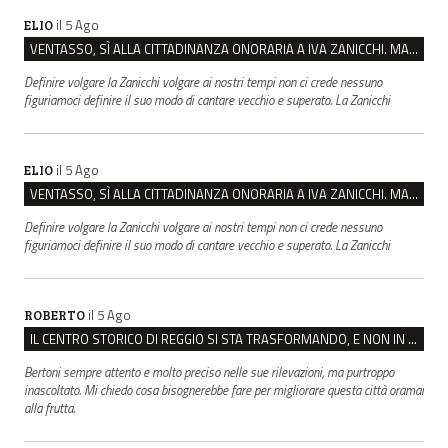
il 5 Ago
ELIO
VENTASSO, SÌ ALLA CITTADINANZA ONORARIA A IVA ZANICCHI. MA BARGIACCHI: “È DI PESSIMO GUSTO”
Definire volgare la Zanicchi volgare ai nostri tempi non ci crede nessuno
figuriamoci definire il suo modo di cantare vecchio e superato. La Zanicchi
il 5 Ago
ELIO
VENTASSO, SÌ ALLA CITTADINANZA ONORARIA A IVA ZANICCHI. MA BARGIACCHI: “È DI PESSIMO GUSTO”
Definire volgare la Zanicchi volgare ai nostri tempi non ci crede nessuno
figuriamoci definire il suo modo di cantare vecchio e superato. La Zanicchi
il 5 Ago
ROBERTO
IL CENTRO STORICO DI REGGIO SI STA TRASFORMANDO, E NON IN MEGLIO
Bertoni sempre attento e molto preciso nelle sue rilevazioni, ma purtroppo
inascoltato. Mi chiedo cosa bisognerebbe fare per migliorare questa città oramai
alla frutta.