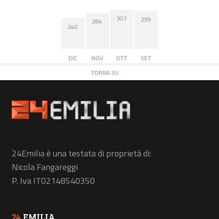
307
299
284
240
DIC
NOV
OTT
SET
TORNA SU
24Emilia è una testata di proprietà di:
Nicola Fangareggi
P. Iva IT02148540350
24
EMILIA