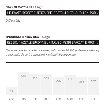
il 4 Ago
GIANNI VATTANI
HELLWATT, SCONTRO SENZA FINE. FRATELLI D’ITALIA: “MILANI PORTA DOCUMENTI, DE FRANCO INSULTI”
Gotham City
il 4 Ago
IPOCRISIA UNICA DEA
REGGIO, PIAZZALE EUROPA È UN INCUBO: VETRI SPACCATI E FURTI SULLE AUTO IN SOSTA
L'inazione delle forze dell'ordine e dei politicanti sm1dollati porterà ai giustizieri,
a quel punto chi avrà il coraggio di incolparli? Si può pensare
366
338
335
318
296
287
283
52
AGO
LUG
GIU
MAG
APR
MAR
FEB
GEN