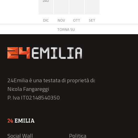
240
DIC
NOV
OTT
SET
TORNA SU
24Emilia è una testata di proprietà di:
Nicola Fangareggi
P. Iva IT02148540350
24
EMILIA
Social Wall
Politica