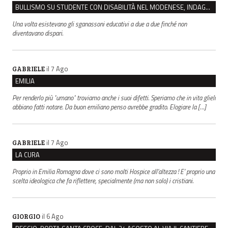
BULLISMO SU STUDENTE CON DISABILITÀ NEL MODENESE, INDAGATI DUE RAGAZZI DI 16 ANNI
Una volta esistevano gli sganassoni educativi a due a due finché non
diventavano dispari.
il 7 Ago
GABRIELE
EMILIA
Per renderlo più "umano" troviamo anche i suoi difetti. Speriamo che in vita glieli
abbiano fatti notare. Da buon emiliano penso avrebbe gradito. Elogiare la […]
il 7 Ago
GABRIELE
LA CURA
Proprio in Emilia Romagna dove ci sono molti Hospice all’altezza ! E’ proprio una
scelta ideologica che fa riflettere, specialmente (ma non solo) i cristiani.
il 6 Ago
GIORGIO