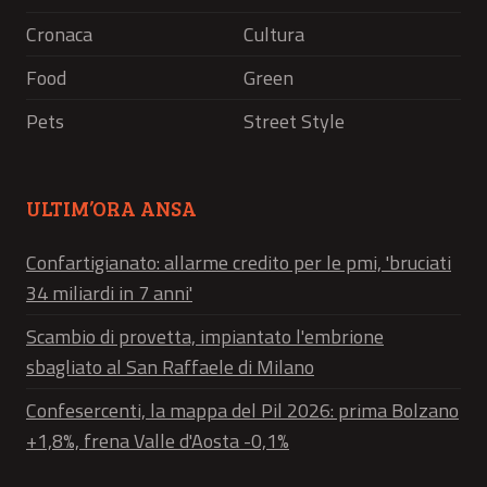
Cronaca
Cultura
Food
Green
Pets
Street Style
ULTIM’ORA ANSA
Confartigianato: allarme credito per le pmi, 'bruciati
34 miliardi in 7 anni'
Scambio di provetta, impiantato l'embrione
sbagliato al San Raffaele di Milano
Confesercenti, la mappa del Pil 2026: prima Bolzano
+1,8%, frena Valle d'Aosta -0,1%