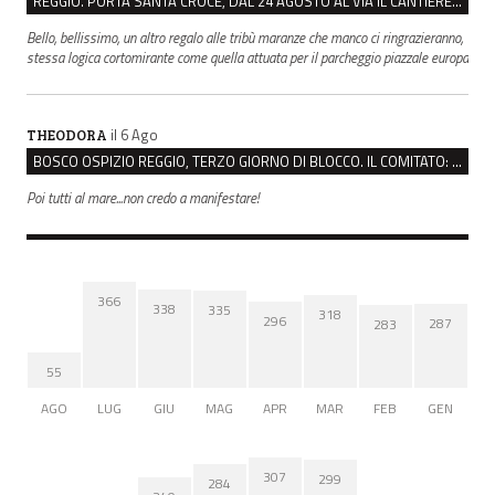
REGGIO. PORTA SANTA CROCE, DAL 24 AGOSTO AL VIA IL CANTIERE PER IL NUOVO COLLETTORE FOGNARIO
Bello, bellissimo, un altro regalo alle tribù maranze che manco ci ringrazieranno,
stessa logica cortomirante come quella attuata per il parcheggio piazzale europa
il 6 Ago
THEODORA
BOSCO OSPIZIO REGGIO, TERZO GIORNO DI BLOCCO. IL COMITATO: “PRESIDIO FINO A VENERDÌ”
Poi tutti al mare...non credo a manifestare!
366
338
335
318
296
287
283
55
AGO
LUG
GIU
MAG
APR
MAR
FEB
GEN
307
299
284