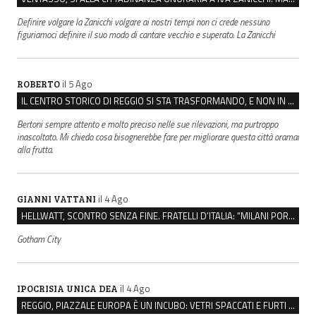
Definire volgare la Zanicchi volgare ai nostri tempi non ci crede nessuno
figuriamoci definire il suo modo di cantare vecchio e superato. La Zanicchi
il 5 Ago
ROBERTO
IL CENTRO STORICO DI REGGIO SI STA TRASFORMANDO, E NON IN MEGLIO
Bertoni sempre attento e molto preciso nelle sue rilevazioni, ma purtroppo
inascoltato. Mi chiedo cosa bisognerebbe fare per migliorare questa città oramai
alla frutta.
il 4 Ago
GIANNI VATTANI
HELLWATT, SCONTRO SENZA FINE. FRATELLI D’ITALIA: “MILANI PORTA DOCUMENTI, DE FRANCO INSULTI”
Gotham City
il 4 Ago
IPOCRISIA UNICA DEA
REGGIO, PIAZZALE EUROPA È UN INCUBO: VETRI SPACCATI E FURTI SULLE AUTO IN SOSTA