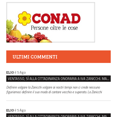
ULTIMI COMMENTI
il 5 Ago
ELIO
VENTASSO, SÌ ALLA CITTADINANZA ONORARIA A IVA ZANICCHI. MA BARGIACCHI: “È DI PESSIMO GUSTO”
Definire volgare la Zanicchi volgare ai nostri tempi non ci crede nessuno
figuriamoci definire il suo modo di cantare vecchio e superato. La Zanicchi
il 5 Ago
ELIO
VENTASSO, SÌ ALLA CITTADINANZA ONORARIA A IVA ZANICCHI. MA BARGIACCHI: “È DI PESSIMO GUSTO”