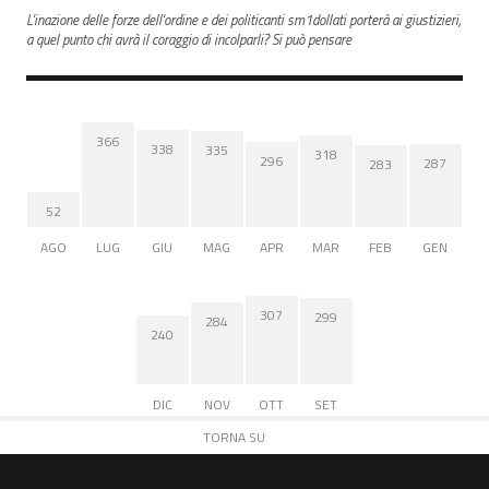
L'inazione delle forze dell'ordine e dei politicanti sm1dollati porterà ai giustizieri,
a quel punto chi avrà il coraggio di incolparli? Si può pensare
366
338
335
318
296
287
283
52
AGO
LUG
GIU
MAG
APR
MAR
FEB
GEN
307
299
284
240
DIC
NOV
OTT
SET
TORNA SU