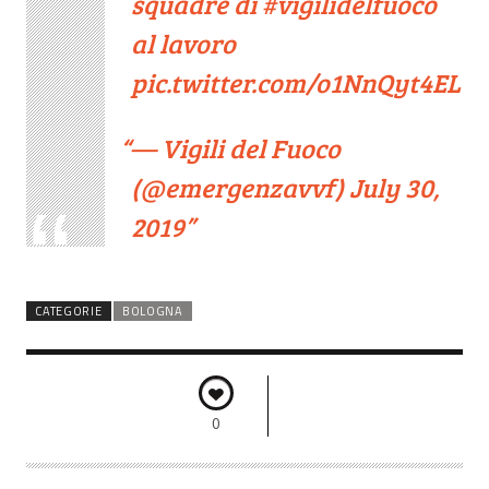
squadre di
#vigilidelfuoco
al lavoro
pic.twitter.com/o1NnQyt4EL
— Vigili del Fuoco
(@emergenzavvf)
July 30,
2019
CATEGORIE
BOLOGNA
0