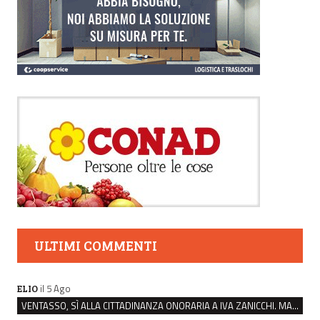
ULTIMI COMMENTI
il 5 Ago
ELIO
VENTASSO, SÌ ALLA CITTADINANZA ONORARIA A IVA ZANICCHI. MA BARGIACCHI: “È DI PESSIMO GUSTO”