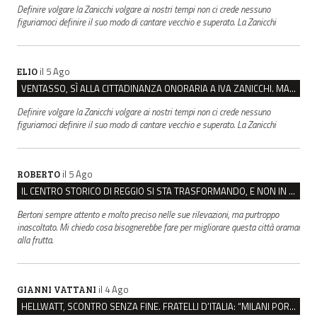
Definire volgare la Zanicchi volgare ai nostri tempi non ci crede nessuno
figuriamoci definire il suo modo di cantare vecchio e superato. La Zanicchi
il 5 Ago
ELIO
VENTASSO, SÌ ALLA CITTADINANZA ONORARIA A IVA ZANICCHI. MA BARGIACCHI: “È DI PESSIMO GUSTO”
Definire volgare la Zanicchi volgare ai nostri tempi non ci crede nessuno
figuriamoci definire il suo modo di cantare vecchio e superato. La Zanicchi
il 5 Ago
ROBERTO
IL CENTRO STORICO DI REGGIO SI STA TRASFORMANDO, E NON IN MEGLIO
Bertoni sempre attento e molto preciso nelle sue rilevazioni, ma purtroppo
inascoltato. Mi chiedo cosa bisognerebbe fare per migliorare questa città oramai
alla frutta.
il 4 Ago
GIANNI VATTANI
HELLWATT, SCONTRO SENZA FINE. FRATELLI D’ITALIA: “MILANI PORTA DOCUMENTI, DE FRANCO INSULTI”