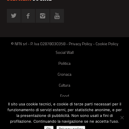
© NFN srl - P. Iva 02878030358 -
Privacy Policy
-
Cookie Policy
Social Wall
Politica
Cronaca
Cultura
Food
Il sito usa cookie tecnici, e cookie di terze parti necessari per il
Green
funzionamento di servizi esterni, per statistiche anonime, e per
la presentazione di pubblicità. Non sono usati a fini di
Pets
profilazione. Continuando la navigazione se ne accetta l'uso.
Street Style