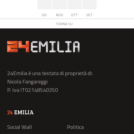
DIC
NOV
OTT
SET
TORNA SU
24Emilia è una testata di proprietà di:
Nicola Fangareggi
P. Iva IT02148540350
24
EMILIA
Social Wall
Politica