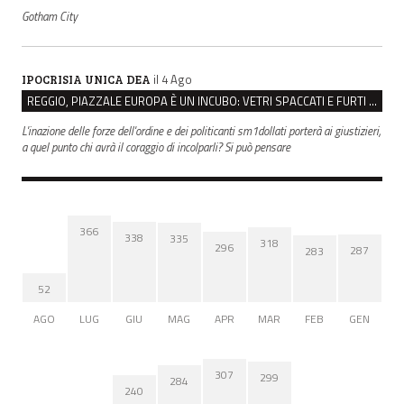
Gotham City
il 4 Ago
IPOCRISIA UNICA DEA
REGGIO, PIAZZALE EUROPA È UN INCUBO: VETRI SPACCATI E FURTI SULLE AUTO IN SOSTA
L'inazione delle forze dell'ordine e dei politicanti sm1dollati porterà ai giustizieri,
a quel punto chi avrà il coraggio di incolparli? Si può pensare
366
338
335
318
296
287
283
52
AGO
LUG
GIU
MAG
APR
MAR
FEB
GEN
307
299
284
240