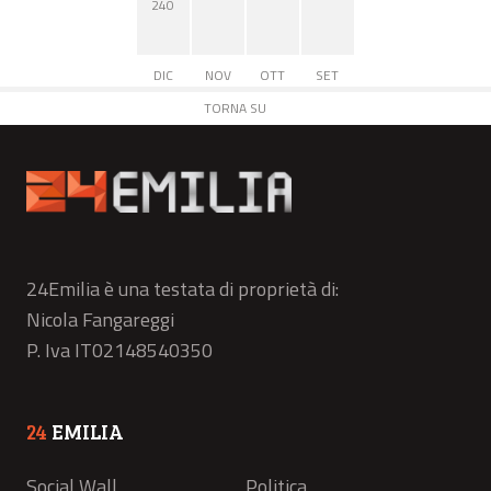
240
DIC
NOV
OTT
SET
TORNA SU
24Emilia è una testata di proprietà di:
Nicola Fangareggi
P. Iva IT02148540350
24
EMILIA
Social Wall
Politica