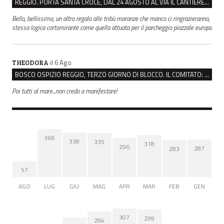
REGGIO. PORTA SANTA CROCE, DAL 24 AGOSTO AL VIA IL CANTIERE PER IL NUOVO COLLETTORE FOGNARIO
Bello, bellissimo, un altro regalo alle tribù maranze che manco ci ringrazieranno,
stessa logica cortomirante come quella attuata per il parcheggio piazzale europa
il 6 Ago
THEODORA
BOSCO OSPIZIO REGGIO, TERZO GIORNO DI BLOCCO. IL COMITATO: “PRESIDIO FINO A VENERDÌ”
Poi tutti al mare...non credo a manifestare!
366
338
335
318
296
287
283
57
AGO
LUG
GIU
MAG
APR
MAR
FEB
GEN
307
299
284