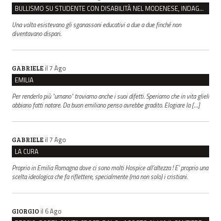
BULLISMO SU STUDENTE CON DISABILITÀ NEL MODENESE, INDAGATI DUE RAGAZZI DI 16 ANNI
Una volta esistevano gli sganassoni educativi a due a due finché non
diventavano dispari.
il 7 Ago
GABRIELE
EMILIA
Per renderlo più "umano" troviamo anche i suoi difetti. Speriamo che in vita glieli
abbiano fatti notare. Da buon emiliano penso avrebbe gradito. Elogiare la […]
il 7 Ago
GABRIELE
LA CURA
Proprio in Emilia Romagna dove ci sono molti Hospice all’altezza ! E’ proprio una
scelta ideologica che fa riflettere, specialmente (ma non solo) i cristiani.
il 6 Ago
GIORGIO