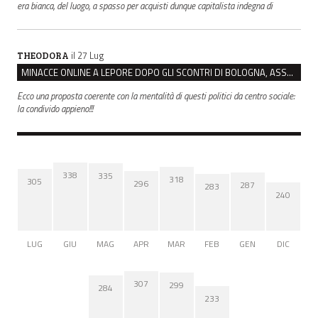
era bianca, del luogo, a spasso per acquisti dunque capitalista indegna di
il 27 Lug
THEODORA
MINACCE ONLINE A LEPORE DOPO GLI SCONTRI DI BOLOGNA, ASSEGNATA LA SCORTA AL SINDACO
Ecco una proposta coerente con la mentalità di questi politici da centro sociale:
la condivido appieno!!!
338
335
318
305
296
287
283
240
LUG
GIU
MAG
APR
MAR
FEB
GEN
DIC
307
299
284
233