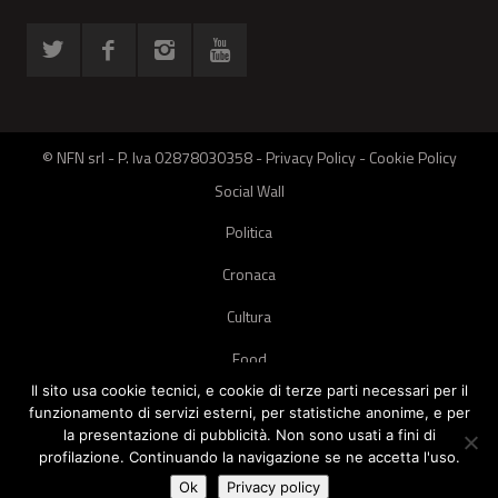
© NFN srl - P. Iva 02878030358 -
Privacy Policy
-
Cookie Policy
Social Wall
Politica
Cronaca
Cultura
Food
Il sito usa cookie tecnici, e cookie di terze parti necessari per il
Green
funzionamento di servizi esterni, per statistiche anonime, e per
la presentazione di pubblicità. Non sono usati a fini di
Pets
profilazione. Continuando la navigazione se ne accetta l'uso.
Street Style
Ok
Privacy policy