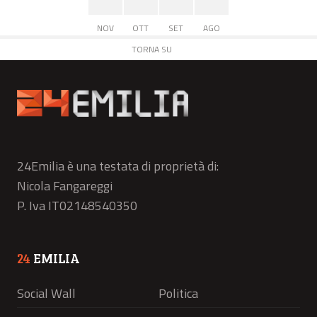
NOV
OTT
SET
AGO
TORNA SU
24Emilia è una testata di proprietà di:
Nicola Fangareggi
P. Iva IT02148540350
24
EMILIA
Social Wall
Politica