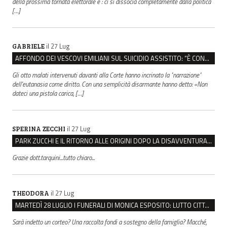
della prossima tornata elettorale è : ci si dissocia completamente dalla politica
[…]
il 27 Lug
GABRIELE
AFFONDO DEI VESCOVI EMILIANI SUL SUICIDIO ASSISTITO: “È CONTRO IL VALORE DELLA PERSONA”
Gli otto malati intervenuti davanti alla Corte hanno incrinato la "narrazione"
dell'eutanasia come diritto. Con una semplicità disarmante hanno detto: «Non
dateci una pistola carica, […]
il 27 Lug
SPERINA ZECCHI
PARK ZUCCHI E IL RITORNO ALLE ORIGINI DOPO LA DISAVVENTURA CON REGGIO EMILIA PARCHEGGI
Grazie dott.tarquini...tutto chiaro...
il 27 Lug
THEODORA
MARTEDÌ 28 LUGLIO I FUNERALI DI MONICA ESPOSITO: LUTTO CITTADINO A MODENA E NONANTOLA
Sarà indetto un corteo? Una raccolta fondi a sostegno della famiglia? Macché,