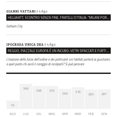
il 4 Ago
GIANNI VATTANI
HELLWATT, SCONTRO SENZA FINE. FRATELLI D’ITALIA: “MILANI PORTA DOCUMENTI, DE FRANCO INSULTI”
Gotham City
il 4 Ago
IPOCRISIA UNICA DEA
REGGIO, PIAZZALE EUROPA È UN INCUBO: VETRI SPACCATI E FURTI SULLE AUTO IN SOSTA
L'inazione delle forze dell'ordine e dei politicanti sm1dollati porterà ai giustizieri,
a quel punto chi avrà il coraggio di incolparli? Si può pensare
366
338
335
318
296
287
283
55
AGO
LUG
GIU
MAG
APR
MAR
FEB
GEN