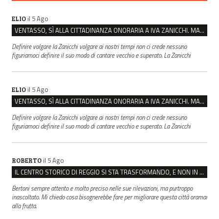
il 5 Ago
ELIO
VENTASSO, SÌ ALLA CITTADINANZA ONORARIA A IVA ZANICCHI. MA BARGIACCHI: “È DI PESSIMO GUSTO”
Definire volgare la Zanicchi volgare ai nostri tempi non ci crede nessuno
figuriamoci definire il suo modo di cantare vecchio e superato. La Zanicchi
il 5 Ago
ELIO
VENTASSO, SÌ ALLA CITTADINANZA ONORARIA A IVA ZANICCHI. MA BARGIACCHI: “È DI PESSIMO GUSTO”
Definire volgare la Zanicchi volgare ai nostri tempi non ci crede nessuno
figuriamoci definire il suo modo di cantare vecchio e superato. La Zanicchi
il 5 Ago
ROBERTO
IL CENTRO STORICO DI REGGIO SI STA TRASFORMANDO, E NON IN MEGLIO
Bertoni sempre attento e molto preciso nelle sue rilevazioni, ma purtroppo
inascoltato. Mi chiedo cosa bisognerebbe fare per migliorare questa città oramai
alla frutta.