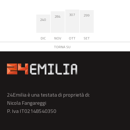
307
299
284
240
DIC
NOV
OTT
SET
TORNA SU
24Emilia è una testata di proprietà di:
Nicola Fangareggi
P. Iva IT02148540350