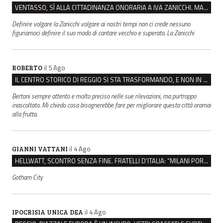
VENTASSO, SÌ ALLA CITTADINANZA ONORARIA A IVA ZANICCHI. MA BARGIACCHI: “È DI PESSIMO GUSTO”
Definire volgare la Zanicchi volgare ai nostri tempi non ci crede nessuno
figuriamoci definire il suo modo di cantare vecchio e superato. La Zanicchi
il 5 Ago
ROBERTO
IL CENTRO STORICO DI REGGIO SI STA TRASFORMANDO, E NON IN MEGLIO
Bertoni sempre attento e molto preciso nelle sue rilevazioni, ma purtroppo
inascoltato. Mi chiedo cosa bisognerebbe fare per migliorare questa città oramai
alla frutta.
il 4 Ago
GIANNI VATTANI
HELLWATT, SCONTRO SENZA FINE. FRATELLI D’ITALIA: “MILANI PORTA DOCUMENTI, DE FRANCO INSULTI”
Gotham City
il 4 Ago
IPOCRISIA UNICA DEA