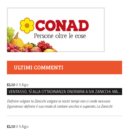
ULTIMI COMMENTI
il 5 Ago
ELIO
VENTASSO, SÌ ALLA CITTADINANZA ONORARIA A IVA ZANICCHI. MA BARGIACCHI: “È DI PESSIMO GUSTO”
Definire volgare la Zanicchi volgare ai nostri tempi non ci crede nessuno
figuriamoci definire il suo modo di cantare vecchio e superato. La Zanicchi
il 5 Ago
ELIO