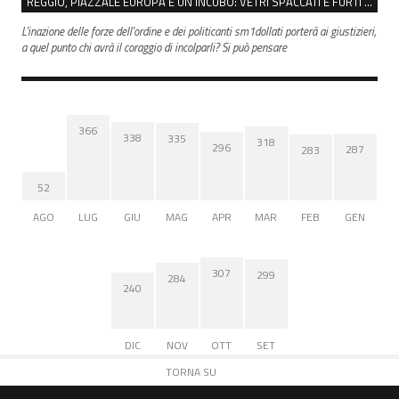
REGGIO, PIAZZALE EUROPA È UN INCUBO: VETRI SPACCATI E FURTI SULLE AUTO IN SOSTA
L'inazione delle forze dell'ordine e dei politicanti sm1dollati porterà ai giustizieri,
a quel punto chi avrà il coraggio di incolparli? Si può pensare
366
338
335
318
296
287
283
52
AGO
LUG
GIU
MAG
APR
MAR
FEB
GEN
307
299
284
240
DIC
NOV
OTT
SET
TORNA SU