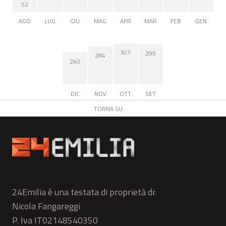
52
AGO
LUG
GIU
MAG
APR
MAR
FEB
GEN
307
299
284
240
DIC
NOV
OTT
SET
TORNA SU
24Emilia è una testata di proprietà di:
Nicola Fangareggi
P. Iva IT02148540350