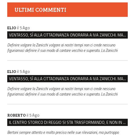
ULTIMI COMMENTI
il 5 Ago
ELIO
VENTASSO, SÌ ALLA CITTADINANZA ONORARIA A IVA ZANICCHI. MA BARGIACCHI: “È DI PESSIMO GUSTO”
Definire volgare la Zanicchi volgare ai nostri tempi non ci crede nessuno
figuriamoci definire il suo modo di cantare vecchio e superato. La Zanicchi
il 5 Ago
ELIO
VENTASSO, SÌ ALLA CITTADINANZA ONORARIA A IVA ZANICCHI. MA BARGIACCHI: “È DI PESSIMO GUSTO”
Definire volgare la Zanicchi volgare ai nostri tempi non ci crede nessuno
figuriamoci definire il suo modo di cantare vecchio e superato. La Zanicchi
il 5 Ago
ROBERTO
IL CENTRO STORICO DI REGGIO SI STA TRASFORMANDO, E NON IN MEGLIO
Bertoni sempre attento e molto preciso nelle sue rilevazioni, ma purtroppo