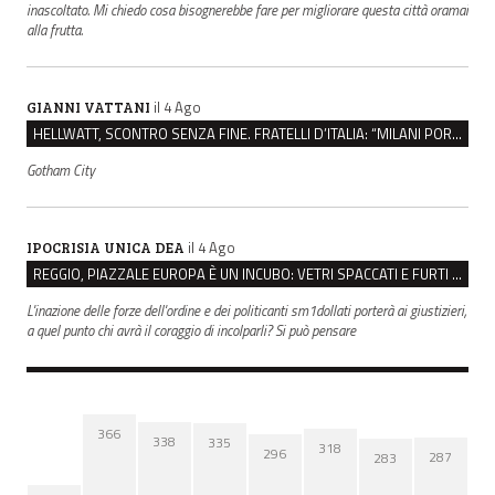
inascoltato. Mi chiedo cosa bisognerebbe fare per migliorare questa città oramai
alla frutta.
il 4 Ago
GIANNI VATTANI
HELLWATT, SCONTRO SENZA FINE. FRATELLI D’ITALIA: “MILANI PORTA DOCUMENTI, DE FRANCO INSULTI”
Gotham City
il 4 Ago
IPOCRISIA UNICA DEA
REGGIO, PIAZZALE EUROPA È UN INCUBO: VETRI SPACCATI E FURTI SULLE AUTO IN SOSTA
L'inazione delle forze dell'ordine e dei politicanti sm1dollati porterà ai giustizieri,
a quel punto chi avrà il coraggio di incolparli? Si può pensare
366
338
335
318
296
287
283