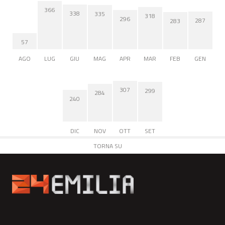
366
338
335
318
296
287
283
57
AGO
LUG
GIU
MAG
APR
MAR
FEB
GEN
307
299
284
240
DIC
NOV
OTT
SET
TORNA SU