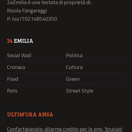
24Emilia è una testata di proprietà di:
Nicola Fangareggi
P. Iva IT02148540350
24
EMILIA
Social Wall
Politica
Cronaca
Cultura
Food
Green
Pets
Street Style
ULTIM’ORA ANSA
Confartigianato: allarme credito per le pmi, 'bruciati