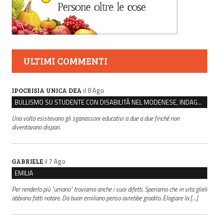
ULTIMI COMMENTI
il 8 Ago
IPOCRISIA UNICA DEA
BULLISMO SU STUDENTE CON DISABILITÀ NEL MODENESE, INDAGATI DUE RAGAZZI DI 16 ANNI
Una volta esistevano gli sganassoni educativi a due a due finché non
diventavano dispari.
il 7 Ago
GABRIELE
EMILIA
Per renderlo più "umano" troviamo anche i suoi difetti. Speriamo che in vita glieli
abbiano fatti notare. Da buon emiliano penso avrebbe gradito. Elogiare la […]