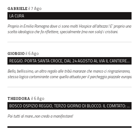
il 7 Ago
GABRIELE
LA CURA
Proprio in Emilia Romagna dove ci sono molti Hospice all’altezza ! E’ proprio una
scelta ideologica che fa riflettere, specialmente (ma non solo) i cristiani.
il 6 Ago
GIORGIO
REGGIO. PORTA SANTA CROCE, DAL 24 AGOSTO AL VIA IL CANTIERE PER IL NUOVO COLLETTORE FOGNARIO
Bello, bellissimo, un altro regalo alle tribù maranze che manco ci ringrazieranno,
stessa logica cortomirante come quella attuata per il parcheggio piazzale europa
il 6 Ago
THEODORA
BOSCO OSPIZIO REGGIO, TERZO GIORNO DI BLOCCO. IL COMITATO: “PRESIDIO FINO A VENERDÌ”
Poi tutti al mare...non credo a manifestare!