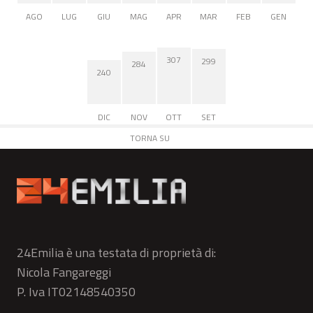
AGO
LUG
GIU
MAG
APR
MAR
FEB
GEN
307
299
284
240
DIC
NOV
OTT
SET
TORNA SU
24Emilia è una testata di proprietà di:
Nicola Fangareggi
P. Iva IT02148540350