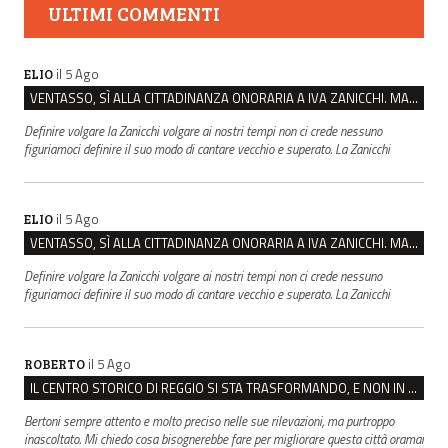
ULTIMI COMMENTI
il 5 Ago
ELIO
VENTASSO, SÌ ALLA CITTADINANZA ONORARIA A IVA ZANICCHI. MA BARGIACCHI: “È DI PESSIMO GUSTO”
Definire volgare la Zanicchi volgare ai nostri tempi non ci crede nessuno
figuriamoci definire il suo modo di cantare vecchio e superato. La Zanicchi
il 5 Ago
ELIO
VENTASSO, SÌ ALLA CITTADINANZA ONORARIA A IVA ZANICCHI. MA BARGIACCHI: “È DI PESSIMO GUSTO”
Definire volgare la Zanicchi volgare ai nostri tempi non ci crede nessuno
figuriamoci definire il suo modo di cantare vecchio e superato. La Zanicchi
il 5 Ago
ROBERTO
IL CENTRO STORICO DI REGGIO SI STA TRASFORMANDO, E NON IN MEGLIO
Bertoni sempre attento e molto preciso nelle sue rilevazioni, ma purtroppo
inascoltato. Mi chiedo cosa bisognerebbe fare per migliorare questa città oramai