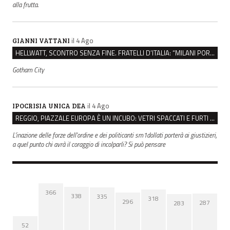
alla frutta.
il 4 Ago
GIANNI VATTANI
HELLWATT, SCONTRO SENZA FINE. FRATELLI D’ITALIA: “MILANI PORTA DOCUMENTI, DE FRANCO INSULTI”
Gotham City
il 4 Ago
IPOCRISIA UNICA DEA
REGGIO, PIAZZALE EUROPA È UN INCUBO: VETRI SPACCATI E FURTI SULLE AUTO IN SOSTA
L'inazione delle forze dell'ordine e dei politicanti sm1dollati porterà ai giustizieri,
a quel punto chi avrà il coraggio di incolparli? Si può pensare
366
338
335
318
296
287
283
52