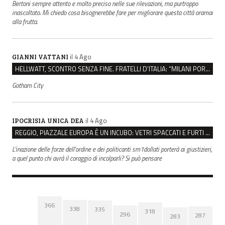
Bertoni sempre attento e molto preciso nelle sue rilevazioni, ma purtroppo
inascoltato. Mi chiedo cosa bisognerebbe fare per migliorare questa città oramai
alla frutta.
il 4 Ago
GIANNI VATTANI
HELLWATT, SCONTRO SENZA FINE. FRATELLI D’ITALIA: “MILANI PORTA DOCUMENTI, DE FRANCO INSULTI”
Gotham City
il 4 Ago
IPOCRISIA UNICA DEA
REGGIO, PIAZZALE EUROPA È UN INCUBO: VETRI SPACCATI E FURTI SULLE AUTO IN SOSTA
L'inazione delle forze dell'ordine e dei politicanti sm1dollati porterà ai giustizieri,
a quel punto chi avrà il coraggio di incolparli? Si può pensare
366
338
335
318
296
287
283