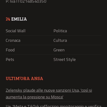
P. Iva IT02148540350
24
EMILIA
Social Wall
Politica
Cronaca
Cultura
Food
Green
Pets
Street Style
ULTIM’ORA ANSA
Zelensky plaude alle nuove sanzioni Usa, 'così si
aumenta la pressione su Mosca'
Ue, 'Meta e TikTok rafforzino monitoraggio e verifica