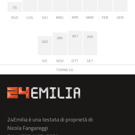
55
AGO
LUG
GIU
MAG
APR
MAR
FEB
GEN
307
299
284
240
DIC
NOV
OTT
SET
TORNA SU
24Emilia è una testata di proprietà di:
Nicola Fangareggi