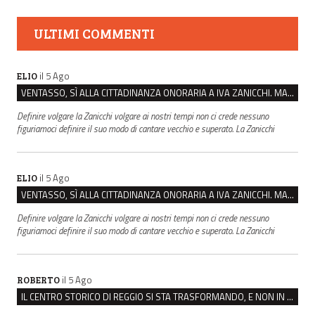
ULTIMI COMMENTI
il 5 Ago
ELIO
VENTASSO, SÌ ALLA CITTADINANZA ONORARIA A IVA ZANICCHI. MA BARGIACCHI: “È DI PESSIMO GUSTO”
Definire volgare la Zanicchi volgare ai nostri tempi non ci crede nessuno
figuriamoci definire il suo modo di cantare vecchio e superato. La Zanicchi
il 5 Ago
ELIO
VENTASSO, SÌ ALLA CITTADINANZA ONORARIA A IVA ZANICCHI. MA BARGIACCHI: “È DI PESSIMO GUSTO”
Definire volgare la Zanicchi volgare ai nostri tempi non ci crede nessuno
figuriamoci definire il suo modo di cantare vecchio e superato. La Zanicchi
il 5 Ago
ROBERTO
IL CENTRO STORICO DI REGGIO SI STA TRASFORMANDO, E NON IN MEGLIO