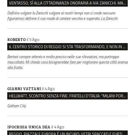
VENTASSO, SÌ ALLA CITTADINANZA ONORARIA A IVA ZANICCHI. MA BARGIACCHI: “È DI PESSIMO GUSTO”
Definire volgare la Zanicchi volgare ai nostri tempi non ci crede nessuno
figuriamoci definire il suo modo di cantare vecchio e superato. La Zanicchi
il 5 Ago
ROBERTO
IL CENTRO STORICO DI REGGIO SI STA TRASFORMANDO, E NON IN MEGLIO
Bertoni sempre attento e molto preciso nelle sue rilevazioni, ma purtroppo
inascoltato. Mi chiedo cosa bisognerebbe fare per migliorare questa città oramai
alla frutta.
il 4 Ago
GIANNI VATTANI
HELLWATT, SCONTRO SENZA FINE. FRATELLI D’ITALIA: “MILANI PORTA DOCUMENTI, DE FRANCO INSULTI”
Gotham City
il 4 Ago
IPOCRISIA UNICA DEA
REGGIO, PIAZZALE EUROPA È UN INCUBO: VETRI SPACCATI E FURTI SULLE AUTO IN SOSTA