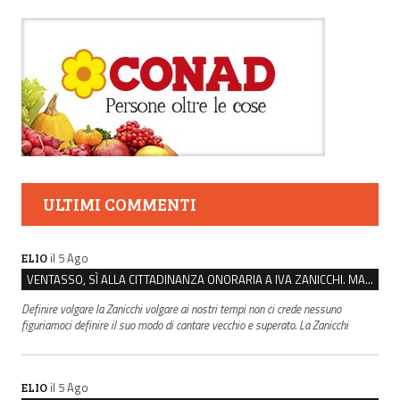
ULTIMI COMMENTI
il 5 Ago
ELIO
VENTASSO, SÌ ALLA CITTADINANZA ONORARIA A IVA ZANICCHI. MA BARGIACCHI: “È DI PESSIMO GUSTO”
Definire volgare la Zanicchi volgare ai nostri tempi non ci crede nessuno
figuriamoci definire il suo modo di cantare vecchio e superato. La Zanicchi
il 5 Ago
ELIO