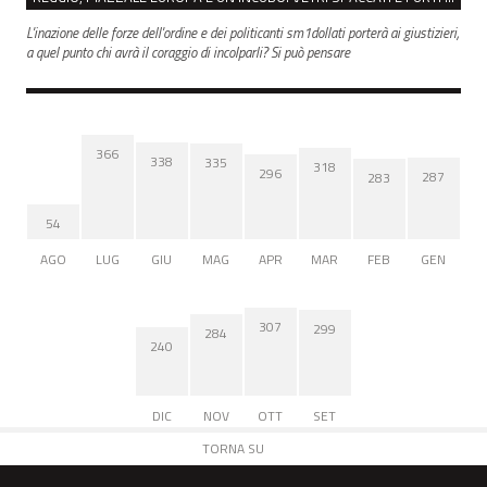
L'inazione delle forze dell'ordine e dei politicanti sm1dollati porterà ai giustizieri,
a quel punto chi avrà il coraggio di incolparli? Si può pensare
366
338
335
318
296
287
283
54
AGO
LUG
GIU
MAG
APR
MAR
FEB
GEN
307
299
284
240
DIC
NOV
OTT
SET
TORNA SU