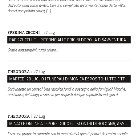
dell'eutanasia come diritto. Con una semplicità disarmante hanno detto: «Non
dateci una pistola carica, […]
il 27 Lug
SPERINA ZECCHI
PARK ZUCCHI E IL RITORNO ALLE ORIGINI DOPO LA DISAVVENTURA CON REGGIO EMILIA PARCHEGGI
Grazie dott.tarquini...tutto chiaro...
il 27 Lug
THEODORA
MARTEDÌ 28 LUGLIO I FUNERALI DI MONICA ESPOSITO: LUTTO CITTADINO A MODENA E NONANTOLA
Sarà indetto un corteo? Una raccolta fondi a sostegno della famiglia? Macché,
era bianca, del luogo, a spasso per acquisti dunque capitalista indegna di
il 27 Lug
THEODORA
MINACCE ONLINE A LEPORE DOPO GLI SCONTRI DI BOLOGNA, ASSEGNATA LA SCORTA AL SINDACO
Ecco una proposta coerente con la mentalità di questi politici da centro sociale: