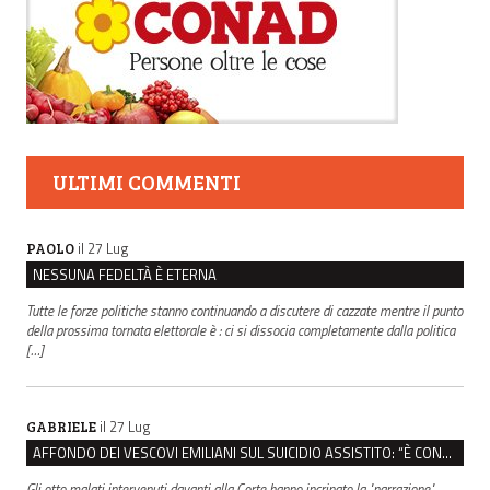
ULTIMI COMMENTI
il 27 Lug
PAOLO
NESSUNA FEDELTÀ È ETERNA
Tutte le forze politiche stanno continuando a discutere di cazzate mentre il punto
della prossima tornata elettorale è : ci si dissocia completamente dalla politica
[…]
il 27 Lug
GABRIELE
AFFONDO DEI VESCOVI EMILIANI SUL SUICIDIO ASSISTITO: “È CONTRO IL VALORE DELLA PERSONA”
Gli otto malati intervenuti davanti alla Corte hanno incrinato la "narrazione"