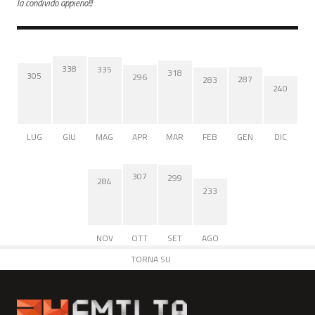
la condivido appieno!!!
338
335
318
305
296
287
283
240
LUG
GIU
MAG
APR
MAR
FEB
GEN
DIC
307
299
284
233
NOV
OTT
SET
AGO
TORNA SU