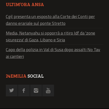
ULTIM’ORA ANSA
Cgil presenta un esposto alla Corte dei Conti per
danno erariale sul ponte Stretto
Media, Netanyahu si opporrà a ritiro Idf da 'zone
sicurezza' di Gaza, Libano e Siria
Capo della polizia in Val di Susa dopo assalti No Tav
ai cantieri
24EMILIA
SOCIAL