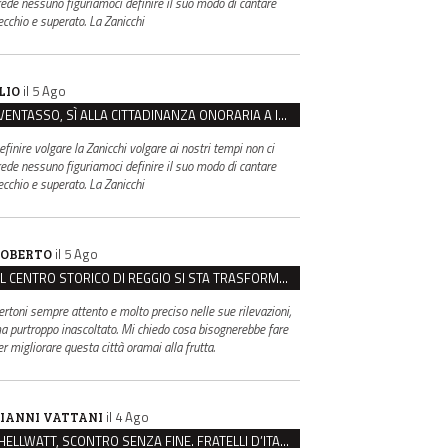
rede nessuno figuriamoci definire il suo modo di cantare
ecchio e superato. La Zanicchi
il 5 Ago
LIO
VENTASSO, SÌ ALLA CITTADINANZA ONORARIA A IVA ZANICCHI. MA BARGIACCHI: “È DI PESSIMO GUSTO”
efinire volgare la Zanicchi volgare ai nostri tempi non ci
rede nessuno figuriamoci definire il suo modo di cantare
ecchio e superato. La Zanicchi
il 5 Ago
OBERTO
IL CENTRO STORICO DI REGGIO SI STA TRASFORMANDO, E NON IN MEGLIO
ertoni sempre attento e molto preciso nelle sue rilevazioni,
a purtroppo inascoltato. Mi chiedo cosa bisognerebbe fare
er migliorare questa città oramai alla frutta.
il 4 Ago
IANNI VATTANI
HELLWATT, SCONTRO SENZA FINE. FRATELLI D’ITALIA: “MILANI PORTA DOCUMENTI, DE FRANCO INSULTI”