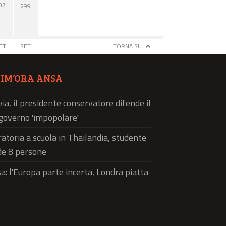
07
299
TT
SET
TORNA SU
TIM’ORA ANSA
via, il presidente conservatore difende il
governo 'impopolare'
atoria a scuola in Thailandia, studente
de 8 persone
a: l'Europa parte incerta, Londra piatta