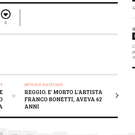
G
0
I
L'
po
i
TE
ARTICOLO SUCCESSIVO
E
REGGIO. E' MORTO L'ARTISTA
O
FRANCO BONETTI, AVEVA 62
A
ANNI
66