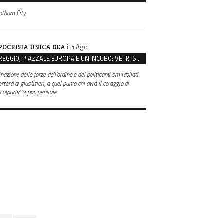
otham City
il 4 Ago
POCRISIA UNICA DEA
REGGIO, PIAZZALE EUROPA È UN INCUBO: VETRI SPACCATI E FURTI SULLE AUTO IN SOSTA
inazione delle forze dell'ordine e dei politicanti sm1dollati
rterà ai giustizieri, a quel punto chi avrà il coraggio di
ncolparli? Si può pensare