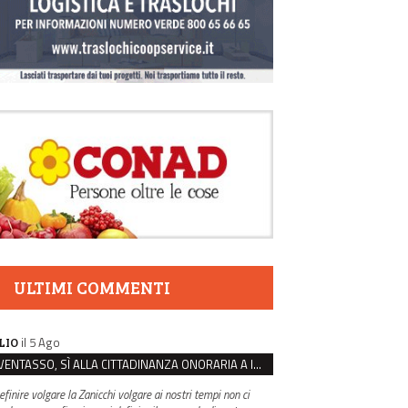
ULTIMI COMMENTI
il 5 Ago
LIO
VENTASSO, SÌ ALLA CITTADINANZA ONORARIA A IVA ZANICCHI. MA BARGIACCHI: “È DI PESSIMO GUSTO”
efinire volgare la Zanicchi volgare ai nostri tempi non ci