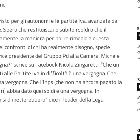
c
no.
v
visto per gli autonomi e le partite Iva, avanzata da
 Spero che restituiscano subito i soldi o che il
E
tamente la maniera per porre rimedio a questa
ei confronti di chi ha realmente bisogno, specie
D
c
 vice presidente del Gruppo Pd alla Camera, Michele
v
gna?” scrive su Facebook Nicola Zingaretti. “Che un
 alle Partite Iva in difficoltà è una vergogna. Che
R
a vergogna. Che l’Inps (che non ha ancora pagato la
ri) abbia dato quei soldi è una vergogna. In
B
 si dimetterebbero” dice il leader della Lega
m
p
G