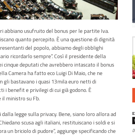
 abbiano usufruito del bonus per le partite Iva.
iscano quanto percepito. È una questione di dignità
presentanti del popolo, abbiamo degli obblighi
essario ricordarlo sempre”. Così il presidente della
ei cinque deputati che avrebbero intascato il bonus
ella Camera ha fatto eco Luigi Di Maio, che ne
 gli bastavano i quasi 13mila euro netti di
 i benefit e privilegi di cui già godono. È
il ministro su Fb.
dalla legge sulla privacy. Bene, siano loro allora ad
E
Chiedano scusa agli italiani, restituiscano i soldi e si
ora un briciolo di pudore”, aggiunge specificando che
D