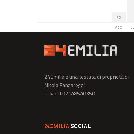
52
AGO
L
24Emilia è una testata di proprietà di:
Nicola Fangareggi
P. Iva IT02148540350
24EMILIA
SOCIAL