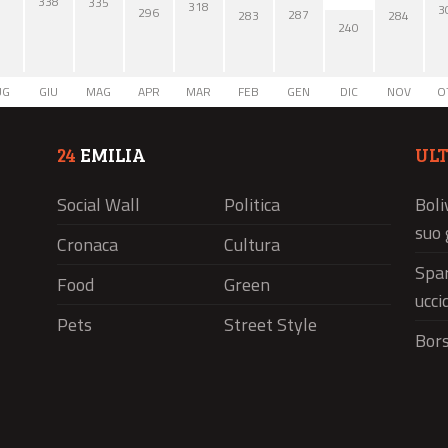
338
335
318
3
296
287
284
283
240
UG
GIU
MAG
APR
MAR
FEB
GEN
DIC
NOV
O
24
EMILIA
UL
Social Wall
Politica
Boli
suo 
Cronaca
Cultura
Spar
Food
Green
ucci
Pets
Street Style
Bors