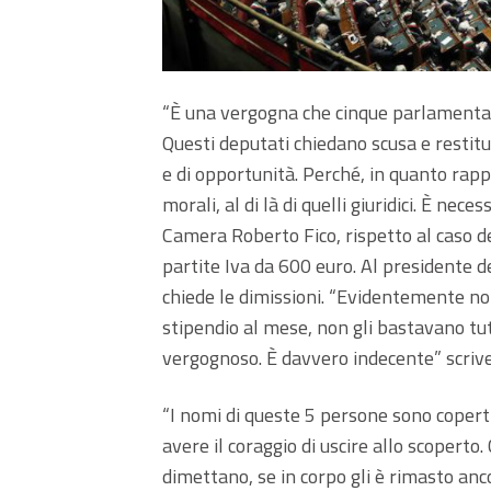
“È una vergogna che cinque parlamentari
Questi deputati chiedano scusa e restitu
e di opportunità. Perché, in quanto rap
morali, al di là di quelli giuridici. È nec
Camera Roberto Fico, rispetto al caso d
partite Iva da 600 euro. Al presidente d
chiede le dimissioni. “Evidentemente non
stipendio al mese, non gli bastavano tutti
vergognoso. È davvero indecente” scrive 
“I nomi di queste 5 persone sono coperti 
avere il coraggio di uscire allo scoperto. 
dimettano, se in corpo gli è rimasto anc