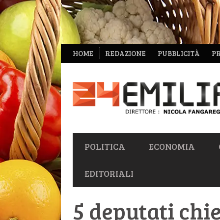
NAVIGAZIONE
HOME
REDAZIONE
PUBBLICITÀ
P
SECONDARIA
NAVIGAZIONE
POLITICA
ECONOMIA
PRIMARIA
EDITORIALI
5 deputati chi