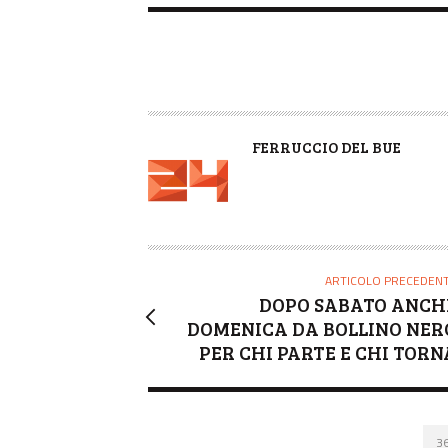
A
FERRUCCIO DEL BUE
U
T
O
R
E
ARTICOLO PRECEDEN
DOPO SABATO ANCH
DOMENICA DA BOLLINO NER
PER CHI PARTE E CHI TORN
3